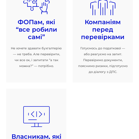
ФОПам, які
Компаніям
“все робили
перед
самі”
перевірками
Не хочете здавати бухгалтерію
Готуємось до податкової —
— не треба. Але перевірити,
або реагуємо на запит.
чи все ок, і запитати “а так
Перевіримо документи,
можна?” — потрібно.
пояснимо ризики, підготуємо
до діалогу з ДПС.
Власникам, які