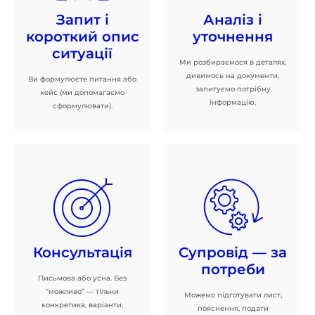
Запит і
Аналіз і
короткий опис
уточнення
ситуації
Ми розбираємося в деталях,
дивимось на документи,
Ви формулюєте питання або
запитуємо потрібну
кейс (ми допомагаємо
інформацію.
сформулювати).
Консультація
Супровід — за
потреби
Письмова або усна. Без
“можливо” — тільки
Можемо підготувати лист,
конкретика, варіанти,
пояснення, подати