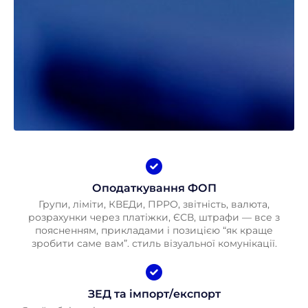
Оподаткування ФОП
Групи, ліміти, КВЕДи, ПРРО, звітність, валюта,
розрахунки через платіжки, ЄСВ, штрафи — все з
поясненням, прикладами і позицією “як краще
зробити саме вам”. стиль візуальної комунікації.
ЗЕД та імпорт/експорт